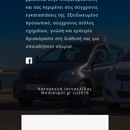
και σας περιμένει στις σύγχρονες
εγκαταστάσεις της. Εξειδικευμένο
προσωπικό, σύγχρονος στόλος
οχημάτων, γνώση και εμπειρία.
Βρισκόμαστε στη διάθεσή σας για
οποιαδήποτε απορία!
Κατασκευή Ιστοσελίδας
Mediaspot.gr (c)2019