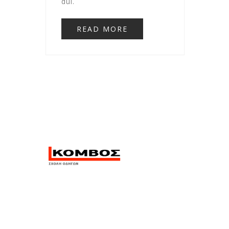
dui.
READ MORE
Η σχολή οδηγών Κόμβος
βρίσκεται στην Αλεξανδρούπολη
και σας περιμένει στις σύγχρονες