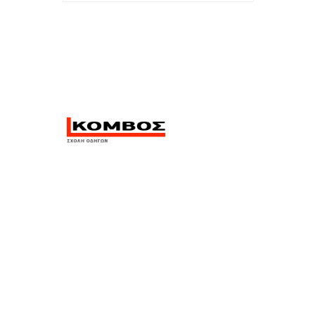
Η σχολή οδηγών Κόμβος
βρίσκεται στην Αλεξανδρούπολη
και σας περιμένει στις σύγχρονες
εγκαταστάσεις της. Εξειδικευμένο
προσωπικό, σύγχρονος στόλος
οχημάτων, γνώση και εμπειρία.
Βρισκόμαστε στη διάθεσή σας για
οποιαδήποτε απορία!